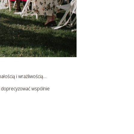
łością i wrażliwością…
y doprecyzować wspólnie